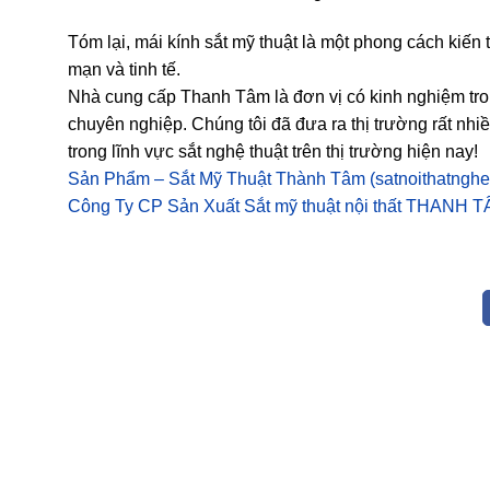
Tóm lại, mái kính sắt mỹ thuật là một phong cách kiến
mạn và tinh tế.
Nhà cung cấp Thanh Tâm là đơn vị có kinh nghiệm tron
chuyên nghiệp. Chúng tôi đã đưa ra thị trường rất nh
trong lĩnh vực sắt nghệ thuật trên thị trường hiện nay!
Sản Phẩm – Sắt Mỹ Thuật Thành Tâm (satnoithatnghe
Công Ty CP Sản Xuất Sắt mỹ thuật nội thất THANH 
cầu thang xoắn ốc
lắp đặt khung sắt
hợp cho mái sảnh
Cầu thang xoắn ốc – Giải
công ty cp nhựa 