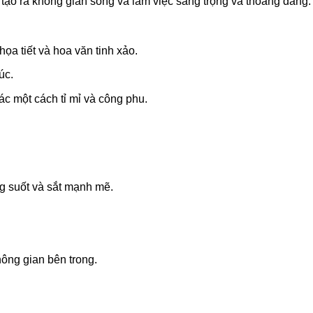
g tạo ra không gian sống và làm việc sang trọng và thoáng đãng.
họa tiết và hoa văn tinh xảo.
úc.
tác một cách tỉ mỉ và công phu.
ong suốt và sắt mạnh mẽ.
ông gian bên trong.