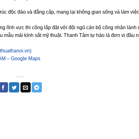
 trúc độc đáo và đẳng cấp, mang lại không gian sống và làm việ
g lĩnh vực thi công lắp đặt với đội ngũ cán bộ công nhân lành 
iều mẫu mái kính sắt mỹ thuật. Thanh Tâm tự hào là đơn vị đầu 
thuathanoi.vn)
TÂM – Google Maps
 I tổ
lan can ban công đã
 tại
hoàn thiện chờ ngày
sinh
xuất xưởng