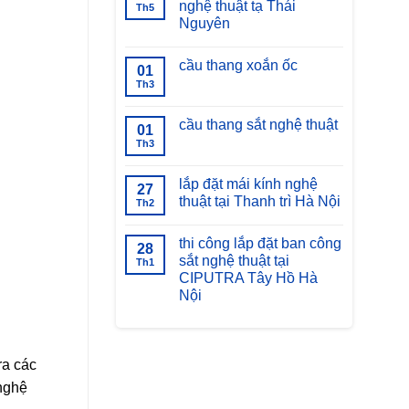
nghệ thuật tạ Thái
Th5
Nguyên
Không
có
cầu thang xoắn ốc
bình
01
luận
Th3
Không
ở
có
bàn
bình
giao
luận
cầu thang sắt nghệ thuật
thang
01
ở
xoáy
cầu
Th3
Không
sắt
thang
có
nghệ
xoắn
bình
thuật
ốc
luận
lắp đặt mái kính nghệ
tạ
27
ở
Thái
thuật tại Thanh trì Hà Nội
cầu
Th2
Nguyên
thang
Không
sắt
có
nghệ
thi công lắp đặt ban công
bình
28
thuật
luận
sắt nghệ thuật tại
Th1
ở
CIPUTRA Tây Hồ Hà
lắp
đặt
Nội
mái
kính
Không
nghệ
có
thuật
bình
tại
luận
ở
Thanh
ra các
thi
trì
công
Hà
 nghệ
lắp
Nội
đặt