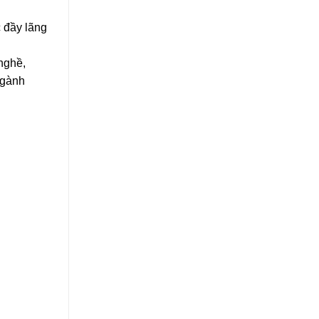
c đầy lãng
nghề,
ngành