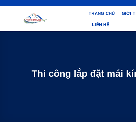
Bỏ
qua
TRANG CHỦ
GIỚI 
nội
LIÊN HỆ
dung
Thi công lắp đặt mái kí