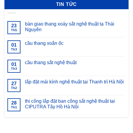
TIN TỨC
bàn giao thang xoáy sắt nghệ thuật tạ Thái
23
Nguyên
Th5
Không
có
cầu thang xoắn ốc
bình
01
luận
Th3
Không
ở
có
bàn
bình
giao
luận
cầu thang sắt nghệ thuật
thang
01
ở
xoáy
cầu
Th3
Không
sắt
thang
có
nghệ
xoắn
bình
thuật
ốc
luận
lắp đặt mái kính nghệ thuật tại Thanh trì Hà Nội
tạ
27
ở
Thái
cầu
Th2
Không
Nguyên
thang
có
sắt
bình
nghệ
luận
thi công lắp đặt ban công sắt nghệ thuật tại
28
thuật
ở
CIPUTRA Tây Hồ Hà Nội
lắp
Th1
đặt
Không
mái
có
kính
bình
nghệ
luận
thuật
ở
tại
thi