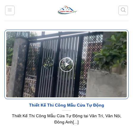
Bỏ
qua
nội
dung
Thiết Kế Thi Công Mẫu Cửa Tự Động
Thiết Kế Thi Công Mẫu Cửa Tự Động tại Vân Trì, Vân Nội,
Đông Anh[...]