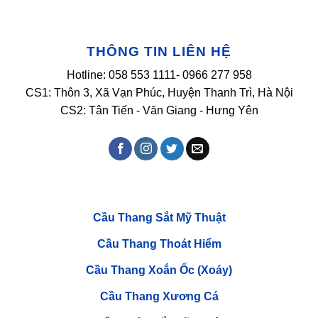
Thanh
công
trì
lắp
Hà
đặt
Nội
ban
công
THÔNG TIN LIÊN HỆ
sắt
nghệ
thuật
Hotline: 058 553 1111- 0966 277 958
tại
CIPUTRA
CS1: Thôn 3, Xã Vạn Phúc, Huyện Thanh Trì, Hà Nội
Tây
Hồ
CS2: Tân Tiến - Văn Giang - Hưng Yên
Hà
Nội
Cầu Thang Sắt Mỹ Thuật
Cầu Thang Thoát Hiểm
Cầu Thang Xoắn Ốc (Xoáy)
Cầu Thang Xương Cá