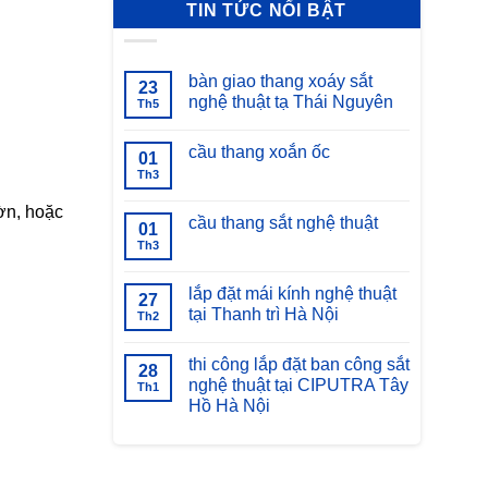
TIN TỨC NỔI BẬT
bàn giao thang xoáy sắt
23
nghệ thuật tạ Thái Nguyên
Th5
Không
có
cầu thang xoắn ốc
bình
01
luận
Th3
Không
ở
có
bàn
bình
giao
ờn, hoặc
luận
cầu thang sắt nghệ thuật
thang
01
ở
xoáy
cầu
Th3
Không
sắt
thang
có
nghệ
xoắn
bình
thuật
ốc
luận
lắp đặt mái kính nghệ thuật
tạ
27
ở
Thái
tại Thanh trì Hà Nội
cầu
Th2
Nguyên
thang
Không
sắt
có
nghệ
thi công lắp đặt ban công sắt
bình
28
thuật
luận
nghệ thuật tại CIPUTRA Tây
Th1
ở
Hồ Hà Nội
lắp
đặt
Không
mái
có
kính
bình
nghệ
luận
thuật
ở