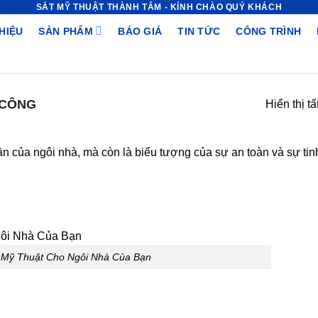
SẮT MỸ THUẬT THÀNH TÂM - KÍNH CHÀO QUÝ KHÁCH
THIỆU
SẢN PHẨM
BÁO GIÁ
TIN TỨC
CÔNG TRÌNH
 CÔNG
Hiển thị tấ
n của ngôi nhà, mà còn là biểu tượng của sự an toàn và sự tin
 Mỹ Thuật Cho Ngôi Nhà Của Bạn