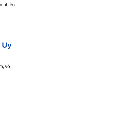
n nhiên.
t Uy
m, với