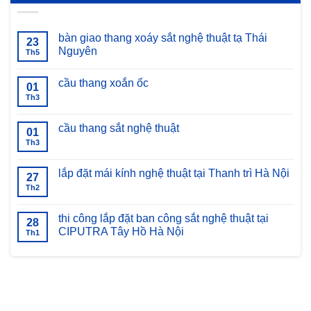
bàn giao thang xoáy sắt nghệ thuật tạ Thái
23
Nguyên
Th5
Không
có
cầu thang xoắn ốc
bình
01
luận
Th3
Không
ở
có
bàn
bình
giao
luận
cầu thang sắt nghệ thuật
thang
01
ở
xoáy
cầu
Th3
Không
sắt
thang
có
nghệ
xoắn
bình
thuật
ốc
luận
lắp đặt mái kính nghệ thuật tại Thanh trì Hà Nội
tạ
27
ở
Thái
cầu
Th2
Không
Nguyên
thang
có
sắt
bình
nghệ
luận
thi công lắp đặt ban công sắt nghệ thuật tại
28
thuật
ở
CIPUTRA Tây Hồ Hà Nội
lắp
Th1
đặt
Không
mái
có
kính
bình
nghệ
luận
thuật
ở
tại
thi
Thanh
công
trì
lắp