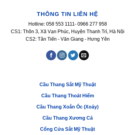
Hà
đặt
Nội
ban
công
THÔNG TIN LIÊN HỆ
sắt
nghệ
thuật
Hotline: 058 553 1111- 0966 277 958
tại
CIPUTRA
CS1: Thôn 3, Xã Vạn Phúc, Huyện Thanh Trì, Hà Nội
Tây
Hồ
CS2: Tân Tiến - Văn Giang - Hưng Yên
Hà
Nội
Cầu Thang Sắt Mỹ Thuật
Cầu Thang Thoát Hiểm
Cầu Thang Xoắn Ốc (Xoáy)
Cầu Thang Xương Cá
Cổng Cửa Sắt Mỹ Thuật