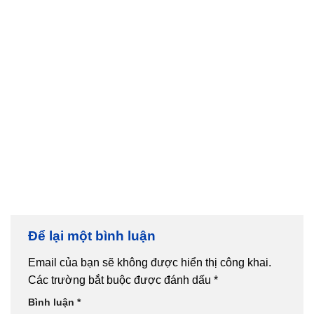
Đặc điểm nổi bật 1. Chất
liệu: • Sắt đặc hoặc sắt
Gia Công Sản Xuất Lan
hộp, có thể[...]
Can Ban Công Sắt cho
Gia Đình Anh Bá ở Đông
Mỹ, Thanh Trì, Hà Nội
Chọn lựa mẫu lan can ban
công sắt mỹ thuật đẹp
phản ánh phong cách,[...]
Để lại một bình luận
Email của bạn sẽ không được hiển thị công khai.
Các trường bắt buộc được đánh dấu
*
Bình luận
*