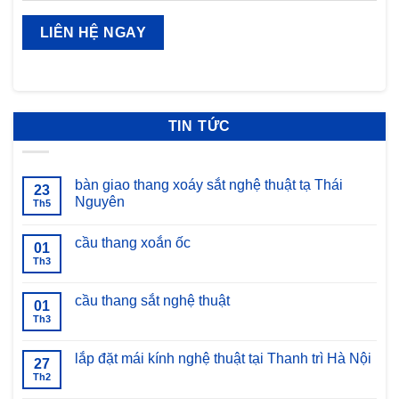
TIN TỨC
bàn giao thang xoáy sắt nghệ thuật tạ Thái
23
Nguyên
Th5
Không
có
cầu thang xoắn ốc
bình
01
luận
Th3
Không
ở
có
bàn
bình
giao
luận
cầu thang sắt nghệ thuật
thang
01
ở
xoáy
cầu
Th3
Không
sắt
thang
có
nghệ
xoắn
bình
thuật
ốc
luận
lắp đặt mái kính nghệ thuật tại Thanh trì Hà Nội
tạ
27
ở
Thái
cầu
Th2
Không
Nguyên
thang
có
sắt