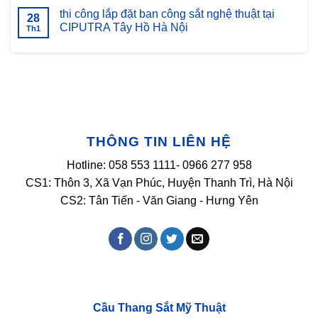
bình
nghệ
luận
thi công lắp đặt ban công sắt nghệ thuật tại
28
thuật
ở
CIPUTRA Tây Hồ Hà Nội
lắp
Th1
đặt
Không
mái
có
kính
bình
nghệ
luận
thuật
ở
tại
thi
Thanh
công
trì
lắp
Hà
đặt
Nội
ban
công
THÔNG TIN LIÊN HỆ
sắt
nghệ
thuật
Hotline: 058 553 1111- 0966 277 958
tại
CIPUTRA
CS1: Thôn 3, Xã Vạn Phúc, Huyện Thanh Trì, Hà Nội
Tây
Hồ
CS2: Tân Tiến - Văn Giang - Hưng Yên
Hà
Nội
Cầu Thang Sắt Mỹ Thuật