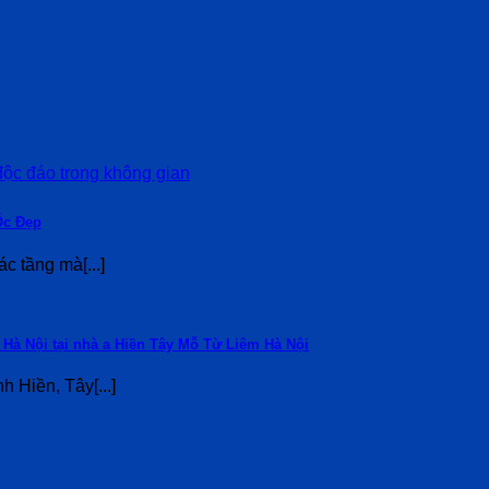
Ốc Đẹp
c tầng mà[...]
m Hà Nội tại nhà a Hiền Tây Mỗ Từ Liêm Hà Nội
Hiền, Tây[...]