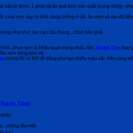
 sắt có được 1 phần là do quá trình sản xuất (nung nóng), nh
ệt. Loại sơn này có khả năng chống rỉ sắt, ăn mòn và tạo độ b
trong nhà như: lan can cầu thang , chân bàn ghế ,
hỉnh, phun sơn là khâu quan trọng nhất, nên
Thành Tâm
bao g
t lần sơn bóng bảo vệ.
âm
chúng tôi có thể dễ dàng pha tạo nhiều màu sắc trên cùng m
Thành Tâm:
h phần
àu , chống rêu mốc
ên tục)