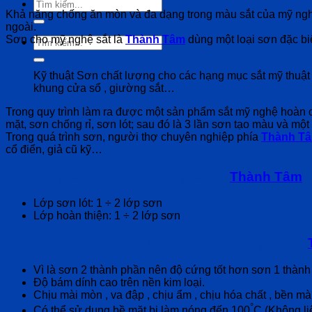
Tìm
Khả năng chống ăn mòn và đa dạng trong màu sắt của mỹ nghệ
kiếm:
ngoài.
Sơn cho mỹ nghệ sắt là
Thành Tâm
dùng một loại sơn đặc bi
Tìm
kiếm:
Kỹ thuật Sơn chất lượng cho các hạng mục sắt mỹ thuật 
khung cửa sổ , giường sắt…
Trong quy trình làm ra được một sản phẩm sắt mỹ nghệ hoàn c
mặt, sơn chống rỉ, sơn lót; sau đó là 3 lần sơn tạo màu và mộ
Trong quá trình sơn, người thợ chuyên nghiệp phía
Thành T
cổ điển, giả cũ kỹ…
Hệ thống sơn Thang Xương Cá tại
Thành Tâm
:
Lớp sơn lót: 1 ÷ 2 lớp sơn
Lớp hoàn thiện: 1 ÷ 2 lớp sơn
Ưu điểm của kỹ thuật sơn Thang Xương Cá tại
Vì là sơn 2 thành phần nên độ cứng tốt hơn sơn 1 thàn
Độ bám dính cao trên nền kim loại.
Chịu mài mòn , va đập , chịu ẩm , chịu hóa chất , bền m
°
Có thể sử dụng bề mặt bị làm nóng đến 100
C (Không li