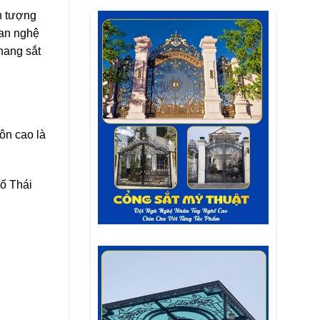
ấn tượng
ian nghệ
hang sắt
ôn cao là
ố Thái