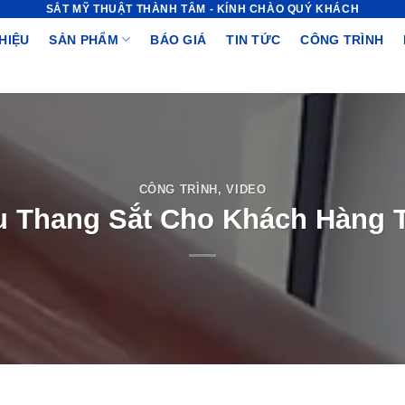
SẮT MỸ THUẬT THÀNH TÂM - KÍNH CHÀO QUÝ KHÁCH
THIỆU
SẢN PHẨM
BÁO GIÁ
TIN TỨC
CÔNG TRÌNH
CÔNG TRÌNH
,
VIDEO
u Thang Sắt Cho Khách Hàng T