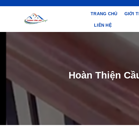
Bỏ
qua
TRANG CHỦ
GIỚI 
nội
LIÊN HỆ
dung
Hoàn Thiện Cầ