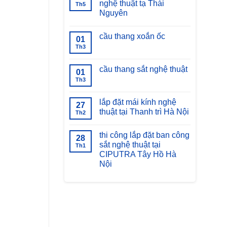
nghệ thuật tạ Thái
Th5
Nguyên
Không
có
cầu thang xoắn ốc
bình
01
luận
Th3
Không
ở
có
bàn
bình
giao
luận
cầu thang sắt nghệ thuật
thang
01
ở
xoáy
cầu
Th3
Không
sắt
thang
có
nghệ
xoắn
bình
thuật
ốc
luận
lắp đặt mái kính nghệ
tạ
27
ở
Thái
thuật tại Thanh trì Hà Nội
cầu
Th2
Nguyên
thang
Không
sắt
có
nghệ
thi công lắp đặt ban công
bình
28
thuật
luận
sắt nghệ thuật tại
Th1
ở
CIPUTRA Tây Hồ Hà
lắp
đặt
Nội
mái
kính
Không
nghệ
có
thuật
bình
tại
luận
ở
Thanh
thi
trì
công
Hà
lắp
Nội
đặt