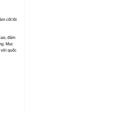
àm cốt lõi
 cao, đảm
ng. Mục
 với quốc