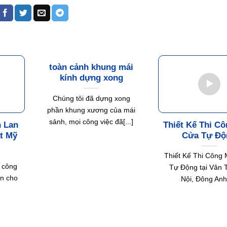
toàn cảnh khung mái
kính dựng xong
Chúng tôi đã dựng xong
phần khung xương của mái
sảnh, mọi công việc đã[...]
n Lan
Thiết Kế Thi C
t Mỹ
Cửa Tự Độ
Thiết Kế Thi Công
 công
Tự Động tại Vân T
ện cho
Nội, Đông Anh[