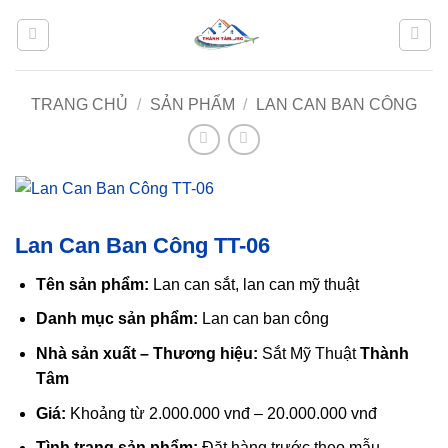
Bỏ
qua
nội
dung
TRANG CHỦ
/
SẢN PHẨM
/
LAN CAN BAN CÔNG
Lan Can Ban Công TT-06
Tên sản phẩm:
Lan can sắt, lan can mỹ thuật
Danh mục sản phẩm:
Lan can ban công
Nhà sản xuất – Thương hiệu:
Sắt Mỹ Thuật
Thành
Tâm
Giá:
Khoảng từ 2.000.000 vnđ – 20.000.000 vnđ
Tình trạng sản phẩm:
Đặt hàng trước theo mẫu