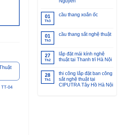
Nguyên
Không
có
cầu thang xoắn ốc
bình
01
luận
Th3
Không
ở
có
bàn
bình
giao
luận
cầu thang sắt nghệ thuật
thang
01
ở
xoáy
cầu
Th3
Không
sắt
thang
có
nghệ
xoắn
bình
thuật
ốc
luận
lắp đặt mái kính nghệ
tạ
27
ở
Thái
thuật tại Thanh trì Hà Nội
cầu
Th2
Nguyên
thang
Không
sắt
có
nghệ
thi công lắp đặt ban công
bình
28
thuật
luận
sắt nghệ thuật tại
Th1
ở
CIPUTRA Tây Hồ Hà Nội
lắp
t TT-04
đặt
Không
mái
có
kính
bình
nghệ
luận
thuật
ở
tại
thi
Thanh
công
trì
lắp
Hà
đặt
Nội
ban
công
Mái Kính Sắt Mỹ Thuật TT-07
Mái sắt mỹ thuật
sắt