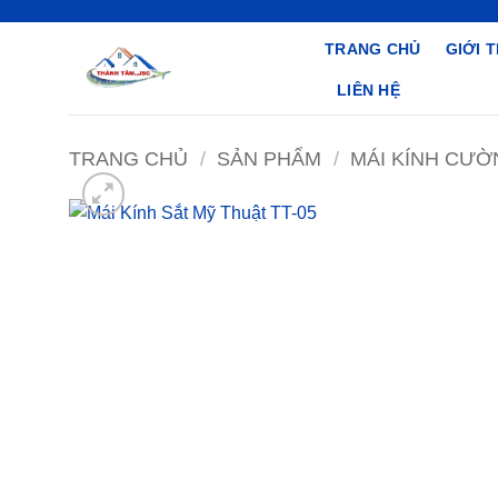
Bỏ
qua
TRANG CHỦ
GIỚI 
nội
LIÊN HỆ
dung
TRANG CHỦ
/
SẢN PHẨM
/
MÁI KÍNH CƯỜ