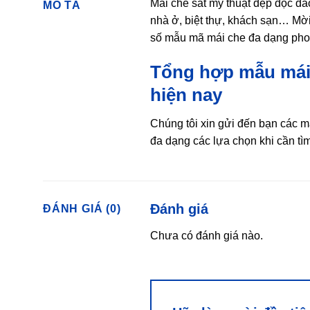
Mái che sắt mỹ thuật đẹp độc đá
MÔ TẢ
nhà ở, biệt thự, khách sạn… M
số mẫu mã mái che đa dạng phong
Tổng hợp mẫu mái 
hiện nay
Chúng tôi xin gửi đến bạn các m
đa dạng các lựa chọn khi cần t
Đánh giá
ĐÁNH GIÁ (0)
Chưa có đánh giá nào.