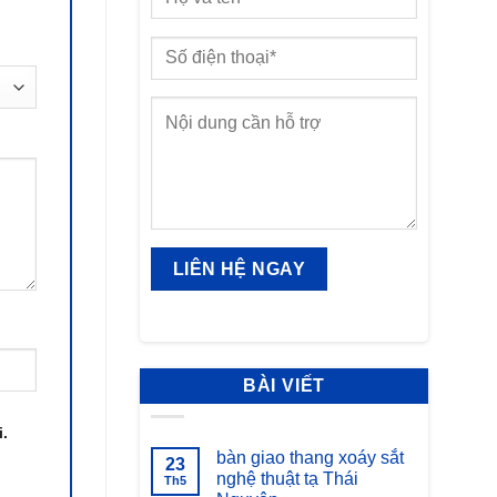
BÀI VIẾT
i.
bàn giao thang xoáy sắt
23
nghệ thuật tạ Thái
Th5