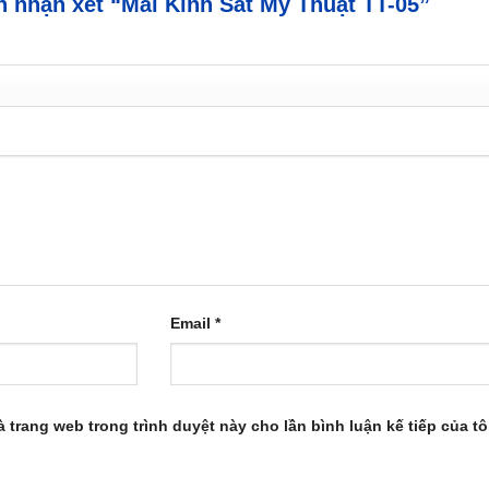
ên nhận xét “Mái Kính Sắt Mỹ Thuật TT-05”
Email
*
à trang web trong trình duyệt này cho lần bình luận kế tiếp của tô