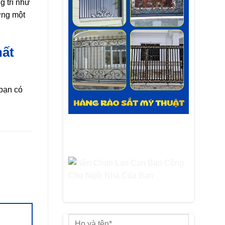
g trí như
ỡng một
hất
 bạn có