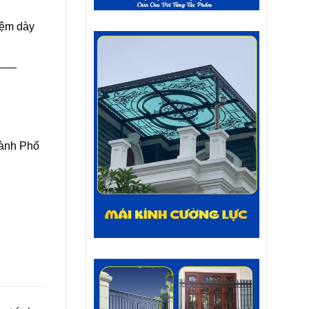
iệm dày
—–
hành Phố