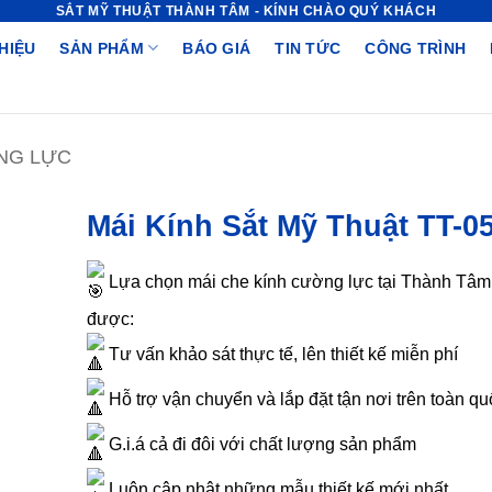
SẮT MỸ THUẬT THÀNH TÂM - KÍNH CHÀO QUÝ KHÁCH
THIỆU
SẢN PHẨM
BÁO GIÁ
TIN TỨC
CÔNG TRÌNH
NG LỰC
Mái Kính Sắt Mỹ Thuật TT-0
Lựa chọn mái che kính cường lực tại Thành Tâm
được:
Tư vấn khảo sát thực tế, lên thiết kế miễn phí
Hỗ trợ vận chuyển và lắp đặt tận nơi trên toàn qu
G.i.á cả đi đôi với chất lượng sản phẩm
Luôn cập nhật những mẫu thiết kế mới nhất