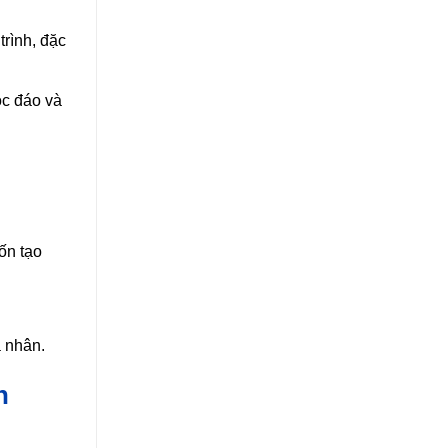
rình, đặc
ộc đáo và
ốn tạo
á nhân.
h