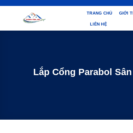
Bỏ
qua
TRANG CHỦ
GIỚI 
nội
LIÊN HỆ
dung
Lắp Cổng Parabol Sân