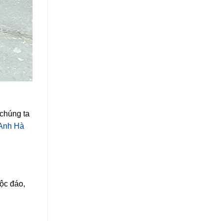
 chúng ta
Anh Hà
độc đáo,