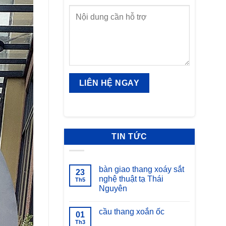
TIN TỨC
bàn giao thang xoáy sắt
23
nghệ thuật tạ Thái
Th5
Nguyên
Không
có
cầu thang xoắn ốc
bình
01
luận
Th3
Không
ở