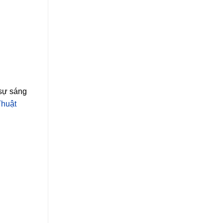
 sự sáng
Thuật
thi công lắp đặt cầu
thang sắt nghệt thuật