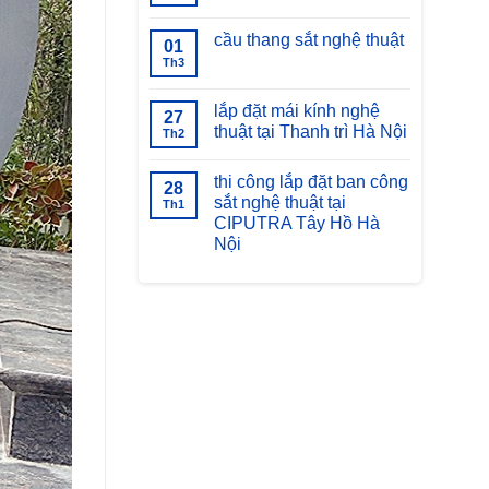
có
bàn
bình
giao
luận
cầu thang sắt nghệ thuật
thang
01
ở
xoáy
cầu
Th3
Không
sắt
thang
có
nghệ
xoắn
bình
thuật
ốc
luận
lắp đặt mái kính nghệ
tạ
27
ở
Thái
thuật tại Thanh trì Hà Nội
cầu
Th2
Nguyên
thang
Không
sắt
có
nghệ
thi công lắp đặt ban công
bình
28
thuật
luận
sắt nghệ thuật tại
Th1
ở
CIPUTRA Tây Hồ Hà
lắp
đặt
Nội
mái
kính
Không
nghệ
có
thuật
bình
tại
luận
ở
Thanh
thi
trì
công
Hà
lắp
Nội
đặt
ban
công
sắt
nghệ
thuật
tại
CIPUTRA