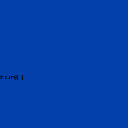
h đu mỹ[...]