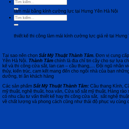
Tìm
kiếm:
làm mái bằng kính cường lực tại Hưng Yên Hà Nội
Tìm
kiếm:
thiết kế thi công làm mái kính cường lực giá rẻ tại Hưn
Tại sao nên chọn
Sắt Mỹ Thuật Thành Tâm.
Đơn vị cung cấp 
Yên Hà Nội.
Thành Tâm
chính là địa chỉ tin cậy cho sự lựa c
kế và thi công cửa sắt, lan can – cầu thang,… Đội ngũ nhân viê
thủy, kiến trúc, cam kết mang đến cho ngôi nhà của bạn nhữ
dưỡng, tri ân khách hàng
Các sản phẩm
Sắt Mỹ Thuật Thành Tâm:
Cầu thang Kính, Cầ
mỹ thuật, nghệ thuât, hoa văn, Cửa sổ sắt mỹ thuật, Hàng rào
có nhu cầu tư vấn thiết kế hay thi công cửa sắt, sắt nghệ thuậ
về chất lượng và phong cách cũng như thái độ phục vụ cùng chí