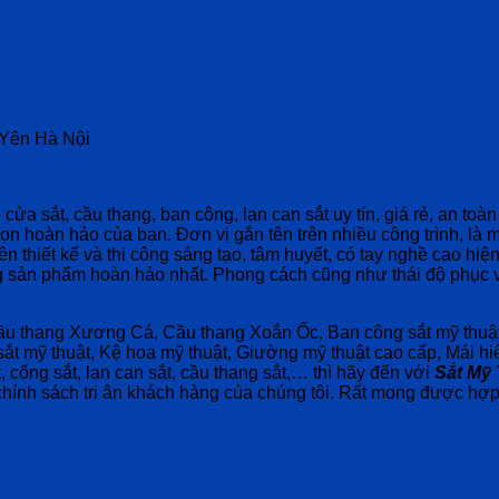
g Yên Hà Nội
cửa sắt, cầu thang, ban công, lan can sắt uy tín, giá rẻ, an toà
họn hoàn hảo của bạn. Đơn vị gắn tên trên nhiều công trình, là 
n thiết kế và thi công sáng tạo, tâm huyết, có tay nghề cao hiệ
ng sản phẩm hoàn hảo nhất. Phong cách cũng như thái độ phục 
u thang Xương Cá, Cầu thang Xoắn Ốc, Ban công sắt mỹ thuật,
 sắt mỹ thuật, Kệ hoa mỹ thuật, Giường mỹ thuật cao cấp, Mái hi
t, cổng sắt, lan can sắt, cầu thang sắt,… thì hãy đến với
Sắt Mỹ
nh sách tri ân khách hàng của chúng tôi. Rất mong được hợp t