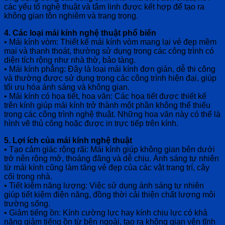
các yếu tố nghệ thuật và tâm linh được kết hợp để tạo ra
không gian tôn nghiêm và trang trọng.
4. Các loại mái kính nghệ thuật phổ biến
• Mái kính vòm: Thiết kế mái kính vòm mang lại vẻ đẹp mềm
mại và thanh thoát, thường sử dụng trong các công trình có
diện tích rộng như nhà thờ, bảo tàng.
• Mái kính phẳng: Đây là loại mái kính đơn giản, dễ thi công
và thường được sử dụng trong các công trình hiện đại, giúp
tối ưu hóa ánh sáng và không gian.
• Mái kính có họa tiết, hoa văn: Các họa tiết được thiết kế
trên kính giúp mái kính trở thành một phần không thể thiếu
trong các công trình nghệ thuật. Những hoa văn này có thể là
hình vẽ thủ công hoặc được in trực tiếp trên kính.
5. Lợi ích của mái kính nghệ thuật
• Tạo cảm giác rộng rãi: Mái kính giúp không gian bên dưới
trở nên rộng mở, thoáng đãng và dễ chịu. Ánh sáng tự nhiên
từ mái kính cũng làm tăng vẻ đẹp của các vật trang trí, cây
cối trong nhà.
• Tiết kiệm năng lượng: Việc sử dụng ánh sáng tự nhiên
giúp tiết kiệm điện năng, đồng thời cải thiện chất lượng môi
trường sống.
• Giảm tiếng ồn: Kính cường lực hay kính chịu lực có khả
năng giảm tiếng ồn từ bên ngoài, tạo ra không gian yên tĩnh