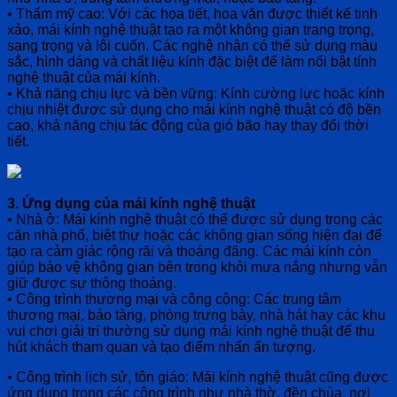
• Thẩm mỹ cao: Với các họa tiết, hoa văn được thiết kế tinh
xảo, mái kính nghệ thuật tạo ra một không gian trang trọng,
sang trọng và lôi cuốn. Các nghệ nhân có thể sử dụng màu
sắc, hình dáng và chất liệu kính đặc biệt để làm nổi bật tính
nghệ thuật của mái kính.
• Khả năng chịu lực và bền vững: Kính cường lực hoặc kính
chịu nhiệt được sử dụng cho mái kính nghệ thuật có độ bền
cao, khả năng chịu tác động của gió bão hay thay đổi thời
tiết.
3. Ứng dụng của mái kính nghệ thuật
• Nhà ở: Mái kính nghệ thuật có thể được sử dụng trong các
căn nhà phố, biệt thự hoặc các không gian sống hiện đại để
tạo ra cảm giác rộng rãi và thoáng đãng. Các mái kính còn
giúp bảo vệ không gian bên trong khỏi mưa nắng nhưng vẫn
giữ được sự thông thoáng.
• Công trình thương mại và công cộng: Các trung tâm
thương mại, bảo tàng, phòng trưng bày, nhà hát hay các khu
vui chơi giải trí thường sử dụng mái kính nghệ thuật để thu
hút khách tham quan và tạo điểm nhấn ấn tượng.
• Công trình lịch sử, tôn giáo: Mái kính nghệ thuật cũng được
ứng dụng trong các công trình như nhà thờ, đền chùa, nơi