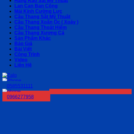
Hàng Rào Sắt Mỹ Thuật
Lan Can Ban Công
Mái Kính Cường Lực
Cầu Thang Sắt Mỹ Thuật
Cầu Thang Xoắn Ốc ( Xoáy )
Cầu Thang Thoát Hiểm
Cầu Thang Xương Cá
Sản Phẩm Khác
Báo Giá
Bài Viết
Công Trình
Video
Liên Hệ
0585531111
0966277958