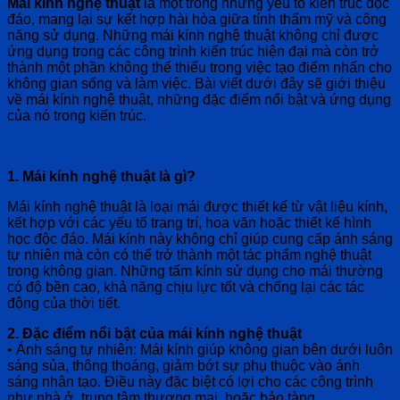
Mái kính nghệ thuật
là một trong những yếu tố kiến trúc độc
đáo, mang lại sự kết hợp hài hòa giữa tính thẩm mỹ và công
năng sử dụng. Những mái kính nghệ thuật không chỉ được
ứng dụng trong các công trình kiến trúc hiện đại mà còn trở
thành một phần không thể thiếu trong việc tạo điểm nhấn cho
không gian sống và làm việc. Bài viết dưới đây sẽ giới thiệu
về mái kính nghệ thuật, những đặc điểm nổi bật và ứng dụng
của nó trong kiến trúc.
1. Mái kính nghệ thuật là gì?
Mái kính nghệ thuật là loại mái được thiết kế từ vật liệu kính,
kết hợp với các yếu tố trang trí, hoa văn hoặc thiết kế hình
học độc đáo. Mái kính này không chỉ giúp cung cấp ánh sáng
tự nhiên mà còn có thể trở thành một tác phẩm nghệ thuật
trong không gian. Những tấm kính sử dụng cho mái thường
có độ bền cao, khả năng chịu lực tốt và chống lại các tác
động của thời tiết.
2. Đặc điểm nổi bật của mái kính nghệ thuật
• Ánh sáng tự nhiên: Mái kính giúp không gian bên dưới luôn
sáng sủa, thông thoáng, giảm bớt sự phụ thuộc vào ánh
sáng nhân tạo. Điều này đặc biệt có lợi cho các công trình
như nhà ở, trung tâm thương mại, hoặc bảo tàng.