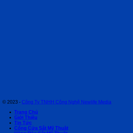
© 2023 -
Công Ty TNHH Công Nghệ Newlife Media
Trang Chủ
Giới Thiệu
Tin Tức
Cổng Cửa Sắt Mỹ Thuật