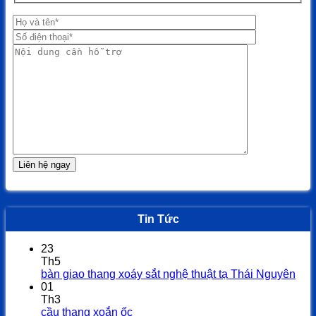
Tin Tức
23
Th5
Khô
bàn giao thang xoáy sắt nghệ thuật tạ Thái Nguyên
có
01
bìn
Th3
Không
luậ
cầu thang xoắn ốc