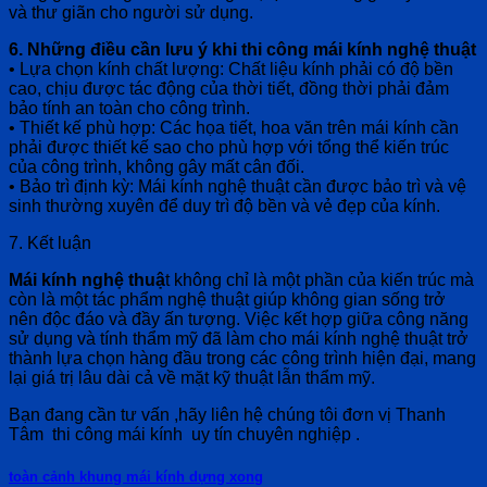
và thư giãn cho người sử dụng.
6. Những điều cần lưu ý khi thi công mái kính nghệ thuật
• Lựa chọn kính chất lượng: Chất liệu kính phải có độ bền
cao, chịu được tác động của thời tiết, đồng thời phải đảm
bảo tính an toàn cho công trình.
• Thiết kế phù hợp: Các họa tiết, hoa văn trên mái kính cần
phải được thiết kế sao cho phù hợp với tổng thể kiến trúc
của công trình, không gây mất cân đối.
• Bảo trì định kỳ: Mái kính nghệ thuật cần được bảo trì và vệ
sinh thường xuyên để duy trì độ bền và vẻ đẹp của kính.
7. Kết luận
Mái kính nghệ thuậ
t không chỉ là một phần của kiến trúc mà
còn là một tác phẩm nghệ thuật giúp không gian sống trở
nên độc đáo và đầy ấn tượng. Việc kết hợp giữa công năng
sử dụng và tính thẩm mỹ đã làm cho mái kính nghệ thuật trở
thành lựa chọn hàng đầu trong các công trình hiện đại, mang
lại giá trị lâu dài cả về mặt kỹ thuật lẫn thẩm mỹ.
Bạn đang cần tư vấn ,hãy liên hệ chúng tôi đơn vị Thanh
Tâm thi công mái kính uy tín chuyên nghiệp .
toàn cảnh khung mái kính dựng xong