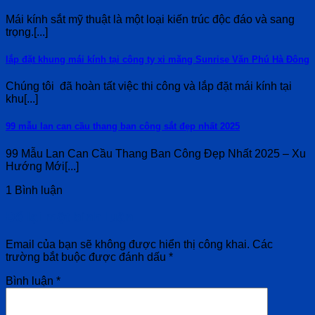
Mái kính sắt mỹ thuật là một loại kiến trúc độc đáo và sang
trọng.[...]
lắp đặt khung mái kính tại công ty xi măng Sunrise Văn Phú Hà Đông
Chúng tôi đã hoàn tất việc thi công và lắp đặt mái kính tại
khu[...]
99 mẫu lan can cầu thang ban công sắt đẹp nhất 2025
99 Mẫu Lan Can Cầu Thang Ban Công Đẹp Nhất 2025 – Xu
Hướng Mới[...]
1 Bình luận
Để lại một bình luận
Email của bạn sẽ không được hiển thị công khai.
Các
trường bắt buộc được đánh dấu
*
Bình luận
*