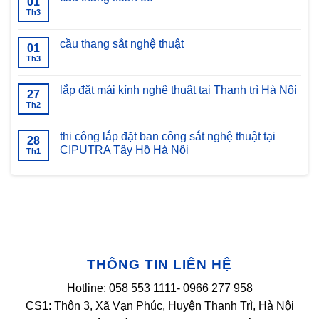
01
luận
Th3
Không
ở
có
bàn
bình
giao
luận
cầu thang sắt nghệ thuật
thang
01
ở
xoáy
cầu
Th3
Không
sắt
thang
có
nghệ
xoắn
bình
thuật
ốc
luận
lắp đặt mái kính nghệ thuật tại Thanh trì Hà Nội
tạ
27
ở
Thái
cầu
Th2
Không
Nguyên
thang
có
sắt
bình
nghệ
luận
thi công lắp đặt ban công sắt nghệ thuật tại
28
thuật
ở
CIPUTRA Tây Hồ Hà Nội
lắp
Th1
đặt
Không
mái
có
kính
bình
nghệ
luận
thuật
ở
tại
thi
Thanh
công
trì
lắp
Hà
đặt
Nội
ban
công
THÔNG TIN LIÊN HỆ
sắt
nghệ
thuật
Hotline: 058 553 1111- 0966 277 958
tại
CIPUTRA
CS1: Thôn 3, Xã Vạn Phúc, Huyện Thanh Trì, Hà Nội
Tây