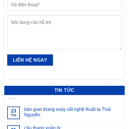
TIN TỨC
bàn giao thang xoáy sắt nghệ thuật tạ Thái
23
Nguyên
Th5
Không
có
cầu thang xoắn ốc
bình